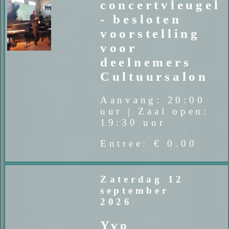
concertvleugel
- besloten
voorstelling
voor
deelnemers
Cultuursalon
Aanvang: 20:00
uur | Zaal open:
19:30 uur
Entree: € 0.00
Zaterdag 12
september
2026
Yvo