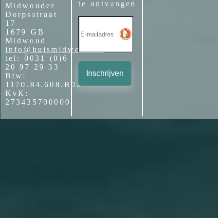
te ontvangen
Midwouder
Dorpsstraat
17
1679 GB
Midwoud
info@huismidwoud.nl
tel: 0031 (0)6
20 97 29 33
Inschrijven
Btw:
1170.84.608.B02
KvK:
273435700000