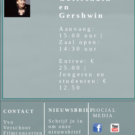
en
Gershwin
Aanvang:
15:00 uur |
Zaal open:
14:30 uur
Entree: €
25.00 |
Jongeren en
studenten: €
12.50
NIEUWSBRIEF
SOCIAL
CONTACT
MEDIA
Schrijf je in
Yvo
om onze
Verschoor
nieuwsbrief
Filmconcerten