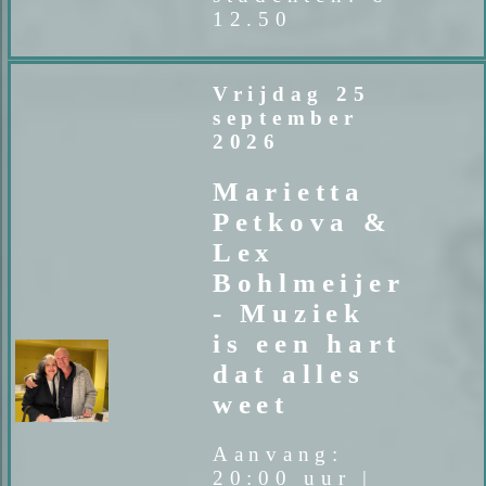
12.50
Vrijdag 25
september
2026
Marietta
Petkova &
Lex
Bohlmeijer
- Muziek
is een hart
dat alles
weet
Aanvang:
20:00 uur |