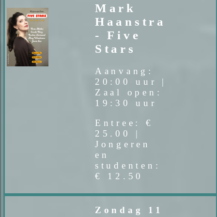
Mark
Haanstra
- Five
Stars
Aanvang:
20:00 uur |
Zaal open:
19:30 uur
Entree: €
25.00 |
Jongeren
en
studenten:
€ 12.50
Zondag 11