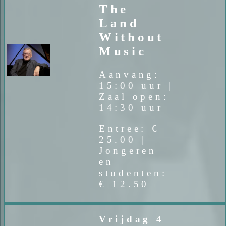
The
Land
Without
Music
Aanvang:
15:00 uur |
Zaal open:
14:30 uur
Entree: €
25.00 |
Jongeren
en
studenten:
€ 12.50
Vrijdag 4