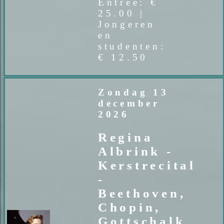
Entree: €
25.00 |
Jongeren
en
studenten:
€ 12.50
Zondag 13
december
2026
Regina
Albrink -
Kerstrecital
-
Beethoven,
Chopin,
Gottschalk