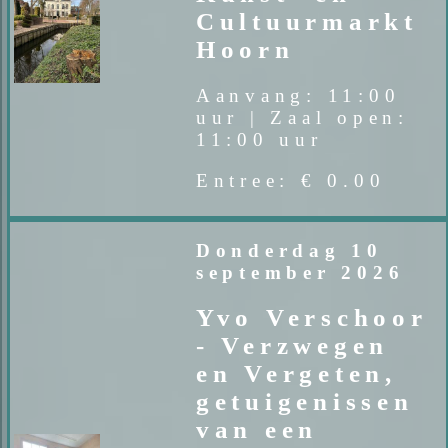
Cultuurmarkt
Hoorn
Aanvang: 11:00
uur | Zaal open:
11:00 uur
Entree: € 0.00
Donderdag 10
september 2026
Yvo Verschoor
- Verzwegen
en Vergeten,
getuigenissen
van een