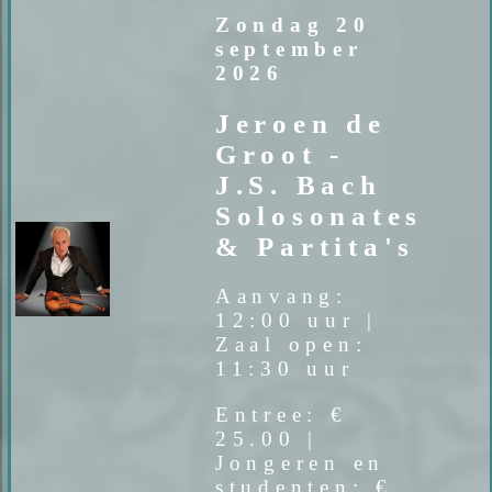
Zondag 20
september
2026
Jeroen de
Groot -
J.S. Bach
Solosonates
& Partita's
Aanvang:
12:00 uur |
Zaal open:
11:30 uur
Entree: €
25.00 |
Jongeren en
studenten: €