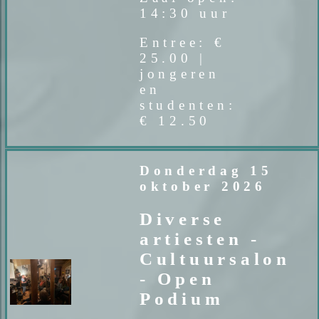
14:30 uur
Entree: €
25.00 |
jongeren
en
studenten:
€ 12.50
Donderdag 15
oktober 2026
Diverse
artiesten -
Cultuursalon
- Open
Podium