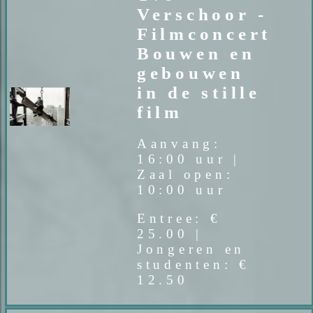
Verschoor -
Filmconcert
Bouwen en
gebouwen
in de stille
film
Aanvang:
16:00 uur |
Zaal open:
10:00 uur
Entree: €
25.00 |
Jongeren en
studenten: €
12.50