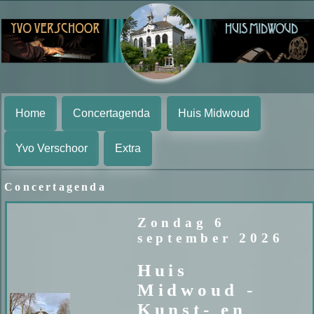
Home
Concertagenda
Huis Midwoud
Yvo Verschoor
Extra
Concertagenda
Zondag 6
september 2026
Huis
Midwoud -
Kunst- en