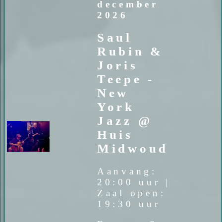
december
2026
Saul
Rubin &
Joris
Teepe -
New
York
Jazz @
Huis
Midwoud
Aanvang:
20:00 uur |
Zaal open:
19:30 uur